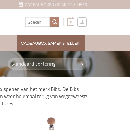
CADEAUBOXEN OP MAAT & MEER
Zoeken
0
naar:
CADEAUBOX SAMENSTELLEN
o spenen van het merk Bibs. De Bibs
 en weer helemaal terug van weggeweest!
entures