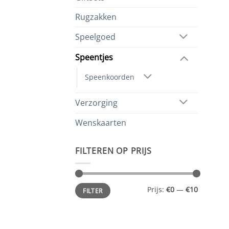
Rugzakken
Speelgoed
Speentjes
Speenkoorden
Verzorging
Wenskaarten
FILTEREN OP PRIJS
Min.
Max.
Prijs:
€0
—
€10
FILTER
prijs
prijs