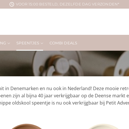
VOOR 15:00 BESTELD, DEZELFDE DAG VERZONDEN*
ING
SPEENTJES
COMBI DEALS
hit in Denemarken en nu ook in Nederland! Deze mooie retr
enen zijn al bijna 40 jaar verkrijgbaar op de Deense markt
hippe oldskool speentje is nu ook verkrijgbaar bij Petit Adv