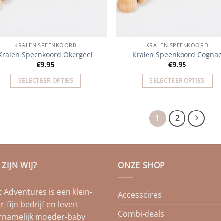
KRALEN SPEENKOORD
KRALEN SPEENKOORD
Kralen Speenkoord Okergeel
Kralen Speenkoord Cogna
€
9.95
€
9.95
SELECTEER OPTIES
SELECTEER OPTIES
1
2
 ZIJN WIJ?
ONZE SHOP
t Adventures is een klein-
Accessoires
-fijn bedrijf en levert
Combi-deals
rnamelijk moeder-baby