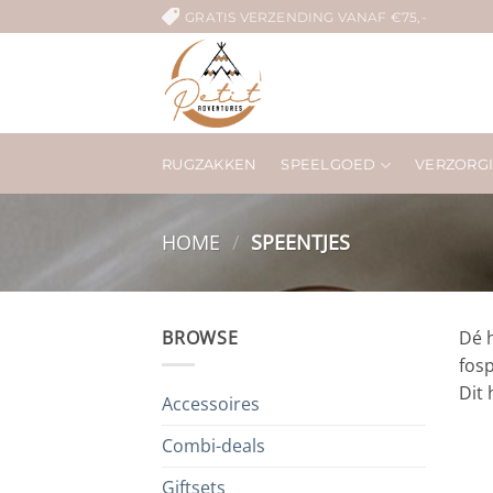
Ga
GRATIS VERZENDING VANAF €75,-
naar
inhoud
RUGZAKKEN
SPEELGOED
VERZORG
HOME
/
SPEENTJES
BROWSE
Dé 
fosp
Dit 
Accessoires
Combi-deals
Giftsets